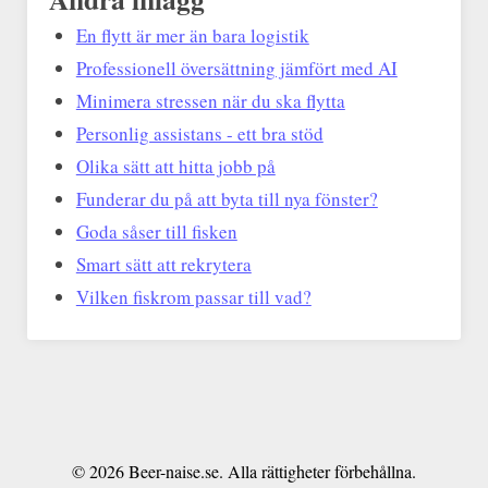
En flytt är mer än bara logistik
Professionell översättning jämfört med AI
Minimera stressen när du ska flytta
Personlig assistans - ett bra stöd
Olika sätt att hitta jobb på
Funderar du på att byta till nya fönster?
Goda såser till fisken
Smart sätt att rekrytera
Vilken fiskrom passar till vad?
© 2026 Beer-naise.se. Alla rättigheter förbehållna.