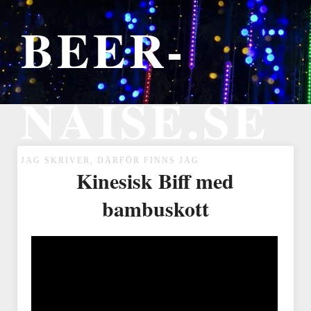
BEER-
NAISE.SE
JAG SKRIVER, DÄRFÖR FINNS JAG
Kinesisk Biff med
bambuskott