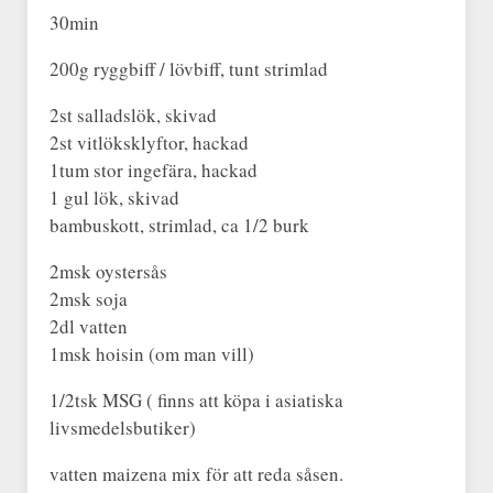
30min
200g ryggbiff / lövbiff, tunt strimlad
2st salladslök, skivad
2st vitlöksklyftor, hackad
1tum stor ingefära, hackad
1 gul lök, skivad
bambuskott, strimlad, ca 1/2 burk
2msk oystersås
2msk soja
2dl vatten
1msk hoisin (om man vill)
1/2tsk MSG ( finns att köpa i asiatiska
livsmedelsbutiker)
vatten maizena mix för att reda såsen.