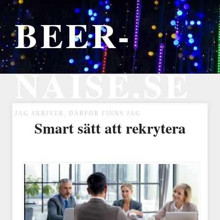
BEER-
NAISE.SE
JAG SKRIVER, DÄRFÖR FINNS JAG
Smart sätt att rekrytera