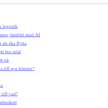
a logistik
tning jämfört med AI
 du ska flytta
ett bra stöd
bb på
a till nya fönster?
ra
 till vad?
mbuskott