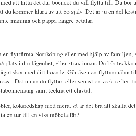
med att hitta det där boendet du vill flytta till. Du bör ä
tt du kommer klara av att bo själv. Det är ju en del kos
 inte mamma och pappa längre betalar.
ia en flyttfirma Norrköping eller med hjälp av familjen, s
å plats i din lägenhet, eller strax innan. Du bör teckk
något sker med ditt boende. Gör även en flyttanmälan til
ress. Det innan du flyttar, eller senast en vecka efter d
netabonnemang samt teckna ett elavtal.
ler, köksredskap med mera, så är det bra att skaffa de
ta en tur till en viss möbelaffär?