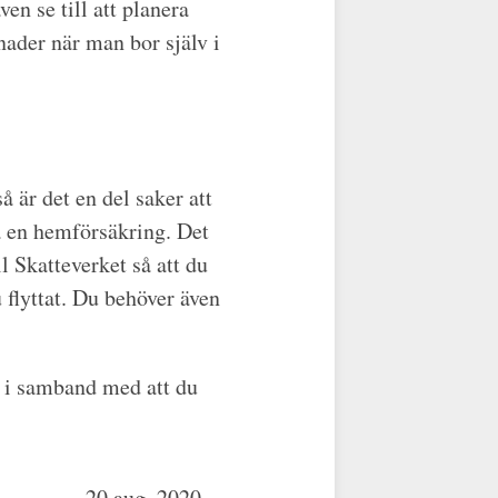
ven se till att planera
tnader när man bor själv i
å är det en del saker att
na en hemförsäkring. Det
l Skatteverket så att du
u flyttat. Du behöver även
t i samband med att du
20 aug. 2020