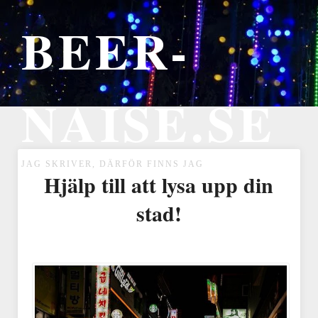
BEER-
NAISE.SE
JAG SKRIVER, DÄRFÖR FINNS JAG
Hjälp till att lysa upp din
stad!