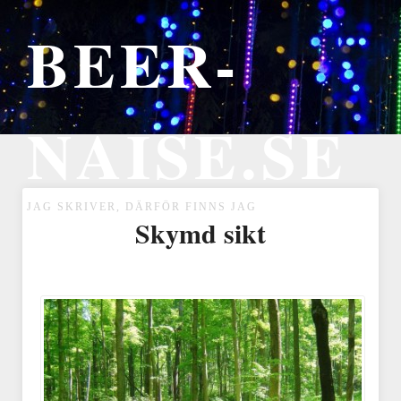
BEER-
NAISE.SE
JAG SKRIVER, DÄRFÖR FINNS JAG
Skymd sikt