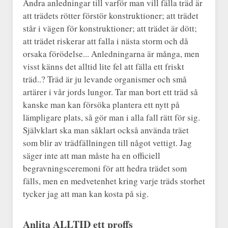
Andra anledningar till varför man vill fälla träd är
att trädets rötter förstör konstruktioner; att trädet
står i vägen för konstruktioner; att trädet är dött;
att trädet riskerar att falla i nästa storm och då
orsaka förödelse... Anledningarna är många, men
visst känns det alltid lite fel att fälla ett friskt
träd..? Träd är ju levande organismer och små
artärer i vår jords lungor. Tar man bort ett träd så
kanske man kan försöka plantera ett nytt på
lämpligare plats, så gör man i alla fall rätt för sig.
Självklart ska man såklart också använda träet
som blir av trädfällningen till något vettigt. Jag
säger inte att man måste ha en officiell
begravningsceremoni för att hedra trädet som
fälls, men en medvetenhet kring varje träds storhet
tycker jag att man kan kosta på sig.
Anlita ALLTID ett proffs