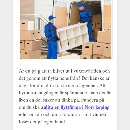
Är du på g att ta klivet ut i vuxenvärlden och
det genom att flytta hemifrån? Det kanske är
dags för din allra första egna lägenhet. Att
flytta första gången är spännande, men det är
även en del saker att tänka på. Fundera på
anlita en flyttfirma i Norrköping
om du ska
eller om du och dina föräldrar samt vänner
löser det på egen hand.