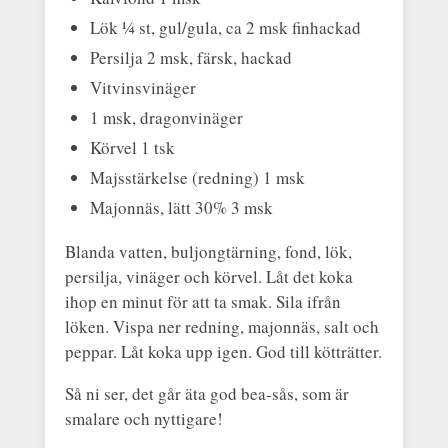
Lök ¼ st, gul/gula, ca 2 msk finhackad
Persilja 2 msk, färsk, hackad
Vitvinsvinäger
1 msk, dragonvinäger
Körvel 1 tsk
Majsstärkelse (redning) 1 msk
Majonnäs, lätt 30% 3 msk
Blanda vatten, buljongtärning, fond, lök,
persilja, vinäger och körvel. Låt det koka
ihop en minut för att ta smak. Sila ifrån
löken. Vispa ner redning, majonnäs, salt och
peppar. Låt koka upp igen. God till kötträtter.
Så ni ser, det går äta god bea-sås, som är
smalare och nyttigare!