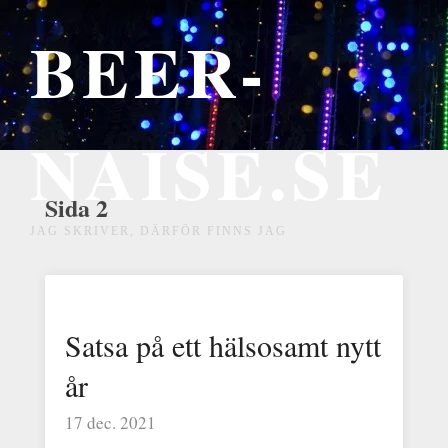
BEER-
NAISE.SE
Sida 2
JAG SKRIVER, DÄRFÖR FINNS JAG
Satsa på ett hälsosamt nytt
år
17 dec. 2021